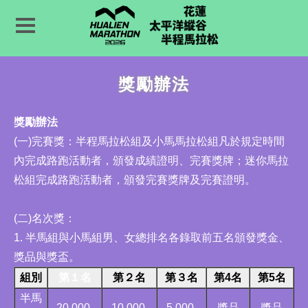
獎勵辦法
獎勵辦法
(一)完賽獎：半程馬拉松組及小馬馬拉松組凡於規定時間
內完成路跑活動者，頒發成績證明、完賽獎牌；迷你馬拉
松組完成路跑活動者，頒發完賽獎牌及完賽證明。
(二)名次獎：
1. 半馬組與小馬組男、女總排名各錄取前五名頒發獎金、
獎品與獎盃。
組別
第１名
第２名
第３名
第4名
第5名
半馬
20,000.
10,000.
5,000.
獎品
獎品