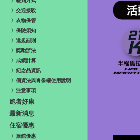
〉報到方式
〉交通接駁
〉衣物保管
〉保險須知
〉違規罰則
〉獎勵辦法
〉成績計算
〉紀念品資訊
〉個資法與肖像權使用說明
〉注意事項
跑者好康
最新消息
住宿優惠
〉旅館優惠