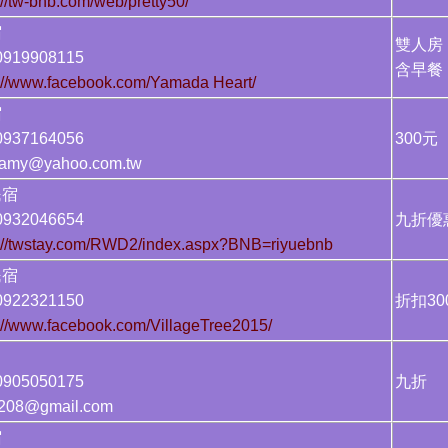
://tw-bnb.com/web/pretty50/
心民宿
雙人房，
919908115
含早餐
s://www.facebook.com/Yamada Heart/
民宿
937164056
30
amy@yahoo.com.tw
海民宿
932046654
九折優
s://twstay.com/RWD2/index.aspx?BNB=riyuebnb
閒民宿
922321150
折扣30
://www.facebook.com/VillageTree2015/
宿
905050175
九折
1208@gmail.com
來民宿