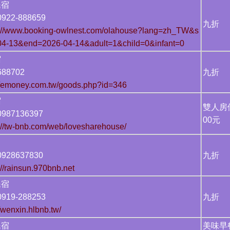
舍民宿
922-888659
九折
s://www.booking-owlnest.com/olahouse?lang=zh_TW&s
-04-13&end=2026-04-14&adult=1&child=0&infant=0
宿
88702
九折
://emoney.com.tw/goods.php?id=346
宿
雙人房
987136397
00元
://tw-bnb.com/web/lovesharehouse/
928637830
九折
://rainsun.970bnb.net
民宿
919-288253
九折
//wenxin.hlbnb.tw/
民宿
美味早