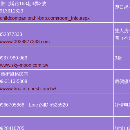
鄉北埔路163巷3弄2號
即日起～
13311329
//childcompanion.hi-bnb.com/room_info.aspx
宿
雙人房$
52877333
間（不
s://www.0928877333.com
937-980-069
9折
//www.sky-moon.com.tw/
影藝術風格民宿
9-3113-5808
房價
://www.hualien-best.com.tw/
宿
66705868 Line 的ID:h525520
詳情电
民宿
928410705
詳情电