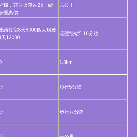
分鐘，花蓮火車站25 續
六公里
晚優惠價
連續住宿8天8000四人房連
花蓮後站5-10分鐘
天12000
0
1.8km
折
步行5分鐘
折
步行八分鐘
折
一公里