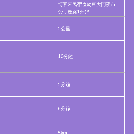
博客來民宿位於東大門夜市
旁，走路1分鐘。
5公里
10分鐘
5分鐘
6分鐘
5km