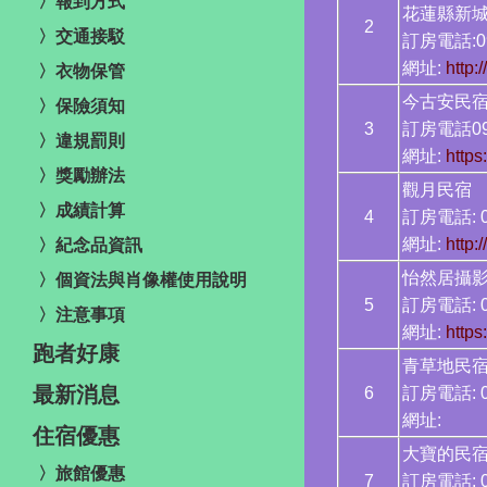
〉報到方式
花蓮縣新城
2
〉交通接駁
訂房電話:09
網址:
http:
〉衣物保管
今古安民
〉保險須知
3
訂房電話09
〉違規罰則
網址:
http
〉獎勵辦法
觀月民宿
〉成績計算
4
訂房電話: 0
網址:
http:
〉紀念品資訊
怡然居攝
〉個資法與肖像權使用說明
5
訂房電話: 0
〉注意事項
網址:
https
跑者好康
青草地民
最新消息
6
訂房電話: 09
網址:
住宿優惠
大寶的
〉旅館優惠
7
訂房電話: 0