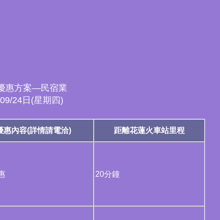
宿優惠方案—民宿業
/09/24日(星期四)
優惠內容(詳情請電洽)
距離花蓮火車站里程
惠
20分鐘