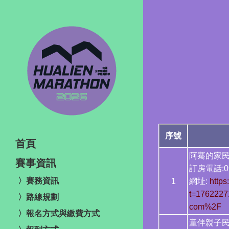
序號
首頁
阿騫的家
賽事資訊
訂房電話:09
〉賽務資訊
1
網址:
https
t=1762227
〉路線規劃
com%2F
〉報名方式與繳費方式
童伴親子民