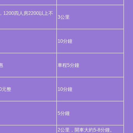
1200四人房2200以上不
3公里
0元
10分鐘
惠
車程5分鐘
0元整
10分鐘
5分鐘
2公里，開車大約5-8分鐘。