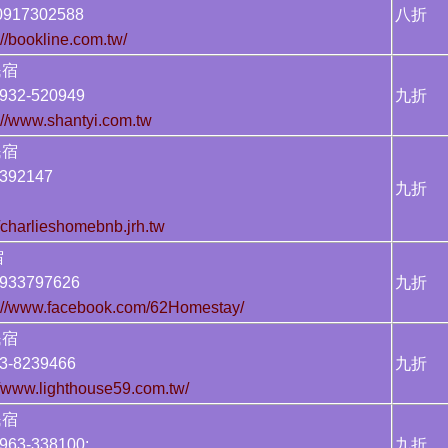
917302588
八折
://bookline.com.tw/
民宿
32-520949
九折
://www.shantyi.com.tw
民宿
392147
九折
//charlieshomebnb.jrh.tw
宿
33797626
九折
s://www.facebook.com/62Homestay/
民宿
-8239466
九折
//www.lighthouse59.com.tw/
情民宿
63-338100:
九折