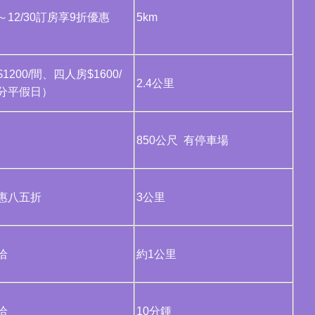
12/30訂房享9折優惠
5km
1200/間、四人房$1600/
2.4公里
分平假日）
850公尺 有停車場
優惠八五折
3公里
洽
約1公里
洽
10分鍾