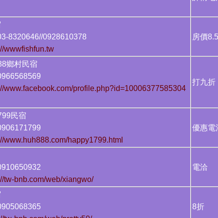
書
民宿
-8320646//0928610378
房價8
://wwwfishfun.tw
288鄉村民宿
966568569
打九
s://www.facebook.com/profile.php?id=10006377585304
1799民宿
906171799
優惠電
s://www.huh888.com/happy1799.html
民宿
910650932
電洽
://tw-bnb.com/web/xiangwo/
民宿
905068365
8折