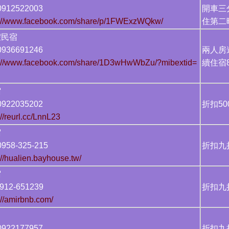
912522003
開車三
s://www.facebook.com/share/p/1FWExzWQkw/
住第二
假民宿
936691246
兩人房
s://www.facebook.com/share/1D3wHwWbZu/?mibextid=
續住宿8
宿
922035202
折扣50
://reurl.cc/LnnL23
宿
58-325-215
折扣九
://hualien.bayhouse.tw/
宿
12-651239
折扣九
://amirbnb.com/
922177957
折扣九